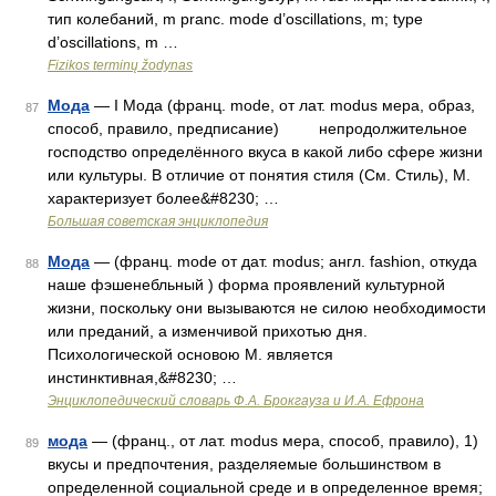
тип колебаний, m pranc. mode d’oscillations, m; type
d’oscillations, m …
Fizikos terminų žodynas
Мода
— I Мода (франц. mode, от лат. modus мера, образ,
87
способ, правило, предписание) непродолжительное
господство определённого вкуса в какой либо сфере жизни
или культуры. В отличие от понятия стиля (См. Стиль), М.
характеризует более&#8230; …
Большая советская энциклопедия
Мода
— (франц. mode от дат. modus; англ. fashion, откуда
88
наше фэшенебльный ) форма проявлений культурной
жизни, поскольку они вызываются не силою необходимости
или преданий, а изменчивой прихотью дня.
Психологической основою М. является
инстинктивная,&#8230; …
Энциклопедический словарь Ф.А. Брокгауза и И.А. Ефрона
мода
— (франц., от лат. modus мера, способ, правило), 1)
89
вкусы и предпочтения, разделяемые большинством в
определенной социальной среде и в определенное время;