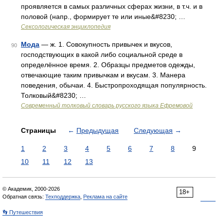
проявляется в самых различных сферах жизни, в т.ч. и в
половой (напр., формирует те или иные&#8230; …
Сексологическая энциклопедия
Мода
— ж. 1. Совокупность привычек и вкусов,
90
господствующих в какой либо социальной среде в
определённое время. 2. Образцы предметов одежды,
отвечающие таким привычкам и вкусам. 3. Манера
поведения, обычаи. 4. Быстропроходящая популярность.
Толковый&#8230; …
Современный толковый словарь русского языка Ефремовой
Страницы
←
Предыдущая
Следующая
→
1
2
3
4
5
6
7
8
9
10
11
12
13
© Академик, 2000-2026
18+
Обратная связь:
Техподдержка
,
Реклама на сайте
👣 Путешествия