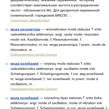
арифметическое), значение переменной , которому
соответствует максимальная частота в распределении
частот ; обозначается Mo. Для дискретной переменной
(номинальной, порядковой,&#8230; …
Социология: Энциклопедия
мода резонатора
— rezonatoriaus moda statusas T sritis
84
radioelektronika atitikmenys: angl. cavity mode; resonator
mode vok. Kavitätsmode, f; Resonatormode, f;
Resonatormodus, m rus. мода резонатора, f pranc. mode de
résonateur, m …
Radioelektronikos terminų žodynas
мода колебаний
— virpesių moda statusas T sritis
85
radioelektronika atitikmenys: angl. oscillation mode vok.
Schwingungsart, f; Schwingungsmode, f rus. вид колебаний,
m; мода колебаний, f; тип колебаний, m pranc. mode d
oscillations, m …
Radioelektronikos terminų žodynas
мода колебаний
— svyravimų tipas statusas T sritis fizika
86
atitikmenys: angl. mode of oscillation; mode of vibration vok.
Schwingungsart, f; Schwingungstyp, m rus. мода колебаний, f;